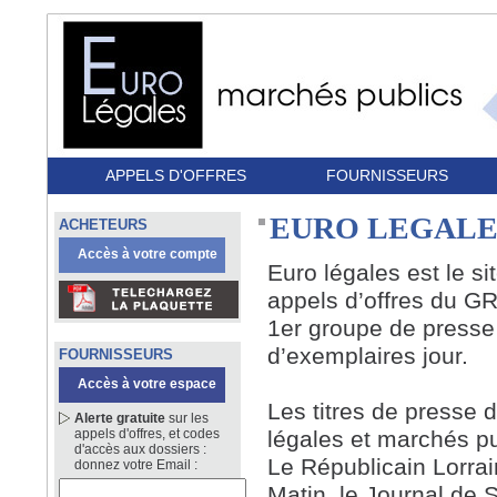
APPELS D'OFFRES
FOURNISSEURS
EURO LEGALES 
ACHETEURS
Accès à votre compte
Euro légales est le si
appels d’offres du 
1er groupe de presse 
d’exemplaires jour.
FOURNISSEURS
Accès à votre espace
Les titres de presse 
Alerte gratuite
sur les
appels d'offres, et codes
légales et marchés pu
d'accès aux dossiers :
Le Républicain Lorrai
donnez votre Email :
Matin, le Journal de S