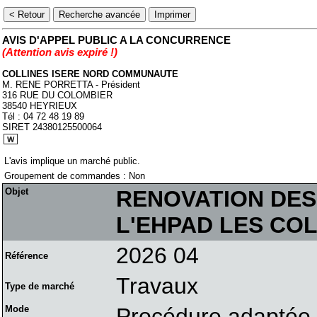
AVIS D'APPEL PUBLIC A LA CONCURRENCE
(Attention avis expiré !)
COLLINES ISERE NORD COMMUNAUTE
M. RENE PORRETTA - Président
316 RUE DU COLOMBIER
38540 HEYRIEUX
Tél : 04 72 48 19 89
SIRET 24380125500064
L'avis implique un marché public.
Groupement de commandes : Non
Objet
RENOVATION DES
L'EHPAD LES CO
2026 04
Référence
Travaux
Type de marché
Mode
Procédure adaptée 