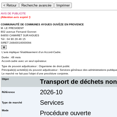
AVIS DE PUBLICITE
(Attention avis expiré !)
COMMUNAUTÉ DE COMMUNES AYGUES OUVÈZE EN PROVENCE
M. LE PRESIDENT
802 avenue Fernand Gonnet
84850 CAMARET SUR AIGUES
Tél : 04 90 29 46 15
SIRET 24840016000094
L'avis implique l'établissement d'un Accord-Cadre.
Durée : 48 mois
Accord-cadre avec un seul opérateur.
Type de pouvoir adjudicateur : Organisme de droit public
Principale(s) activité(s) du pouvoir adjudicateur : Services généraux des administrations publique
Le marché ne fait pas l'objet d'une procédure conjointe.
Objet
Transport de déchets non
2026-10
Référence
Services
Type de marché
Mode
Procédure ouverte